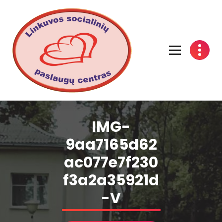
Linkuvos socialinių paslaugų centras
IMG-
9aa7165d62
ac077e7f230
f3a2a35921d
-V