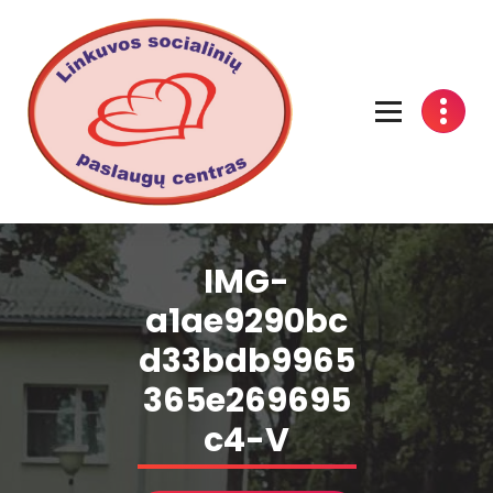
Linkuvos socialinių paslaugų centras
IMG-
a1ae9290bc
d33bdb9965
365e269695
c4-V