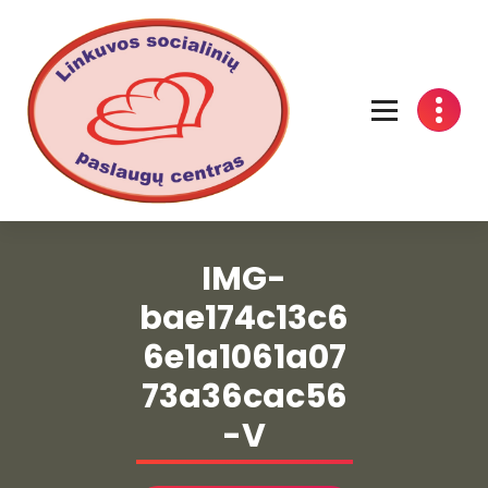
Linkuvos socialinių paslaugų centras
IMG-
bae174c13c6
6e1a1061a07
73a36cac56
-V