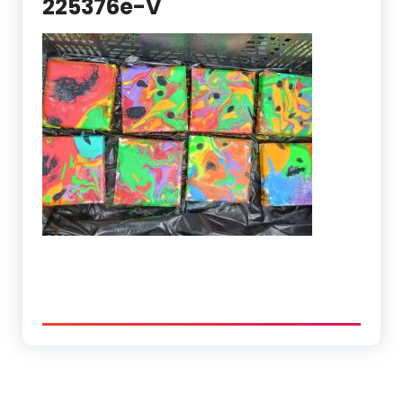
225376e-V