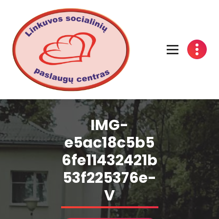
Linkuvos socialinių paslaugų centras
IMG-
e5ac18c5b5
6fe11432421b
53f225376e-
V