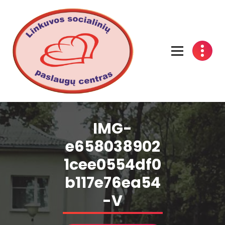
Linkuvos socialinių paslaugų centras
IMG-
e658038902
1cee0554df0
b117e76ea54
-V