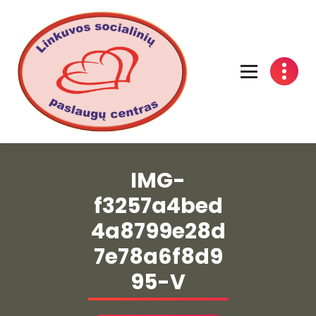
Linkuvos socialinių paslaugų centras
IMG-
f3257a4bed
4a8799e28d
7e78a6f8d9
95-V