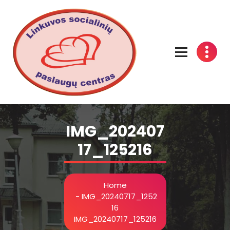
Linkuvos socialinių paslaugų centras
IMG_202407
17_125216
Home
-
IMG_20240717_1252
16
IMG_20240717_125216