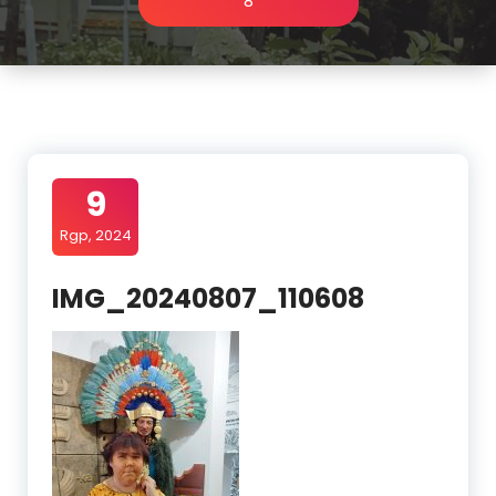
8
9
Rgp, 2024
IMG_20240807_110608