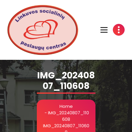
Linkuvos socialinių paslaugų centras
IMG_202408
07_110608
Home
-
IMG_20240807_110
608
IMG_20240807_11060