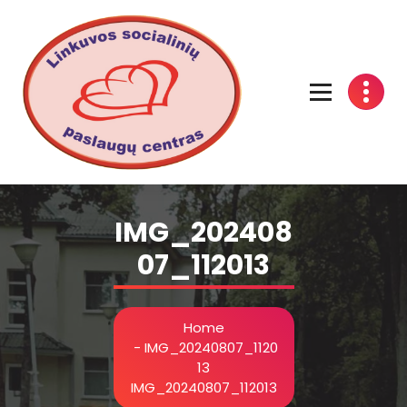
Linkuvos socialinių paslaugų centras
IMG_202408
07_112013
Home
-
IMG_20240807_1120
13
IMG_20240807_112013