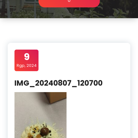
0
9
Rgp, 2024
IMG_20240807_120700