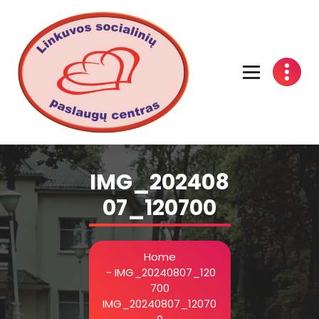
Linkuvos socialinių paslaugų centras
IMG_202408
07_120700
Home
-
IMG_20240807_120
700
IMG_20240807_12070