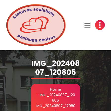
Linkuvos socialinių paslaugų centras
IMG_202408
07_120805
Home
-
IMG_20240807_120
805
IMG_20240807_12080