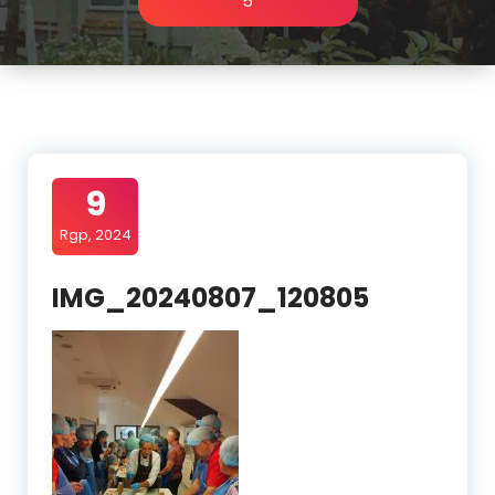
5
9
Rgp, 2024
IMG_20240807_120805