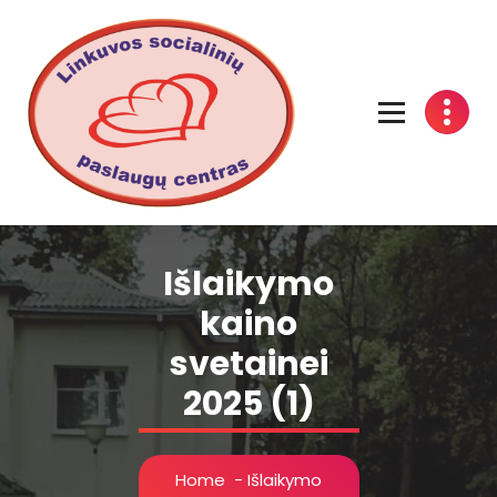
Linkuvos socialinių paslaugų centras
Išlaikymo
kaino
svetainei
2025 (1)
Home
-
Išlaikymo