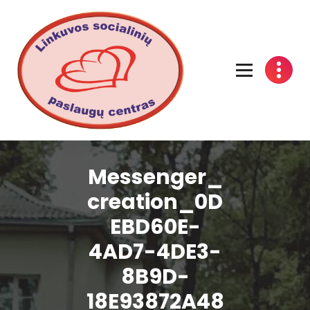
Linkuvos socialinių paslaugų centras
Messenger_
creation_0D
EBD60E-
4AD7-4DE3-
8B9D-
18E93872A48