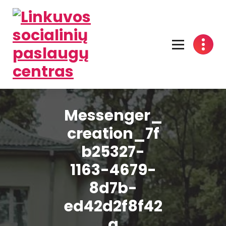
Linkuvos socialinių paslaugų centras
Messenger_
creation_7f
b25327-
1163-4679-
8d7b-
ed42d2f8f42
a