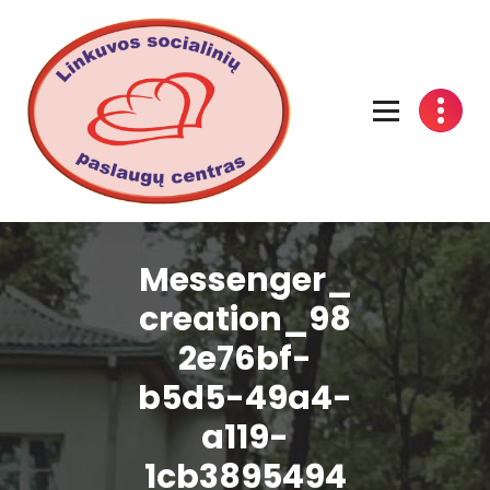
Linkuvos socialinių paslaugų centras
Messenger_
creation_98
2e76bf-
b5d5-49a4-
a119-
1cb3895494