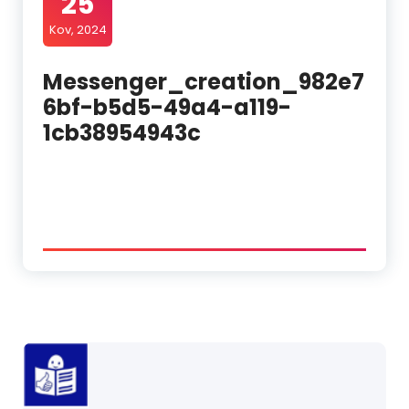
25
Kov, 2024
Messenger_creation_982e7
6bf-b5d5-49a4-a119-
1cb38954943c