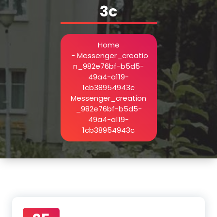
3c
Home
-
Messenger_creatio
n_982e76bf-b5d5-
49a4-a119-
1cb38954943c
Messenger_creation
_982e76bf-b5d5-
49a4-a119-
1cb38954943c