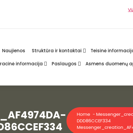
Vi
Naujienos
Struktūra ir kontaktai
Teisinė informacij
racinė informacija
Paslaugos
Asmens duomenų a
n_AF4974DA-
Home
-
Messenger_cre
DDD86CCEF334
D86CCEF334
Messenger_creation_A