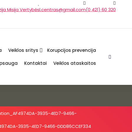
zija Misija Vertybės
l.centras@gmail.com
(0 421) 60 320
a
Veiklos sritys
Korupcijos prevencija
psauga
Kontaktai
Veiklos ataskaitos
ation_AF4974DA-3935-4ED7-9466-
F4974DA-3935-4ED7-9466-DDD86CCEF334