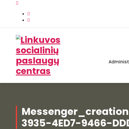
Skip
to
content
Administ
Linkuvos socialinių paslaugų centras
Messenger_creatio
3935-4ED7-9466-DD