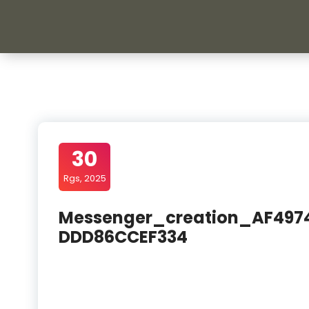
30
Rgs, 2025
Messenger_creation_AF497
DDD86CCEF334