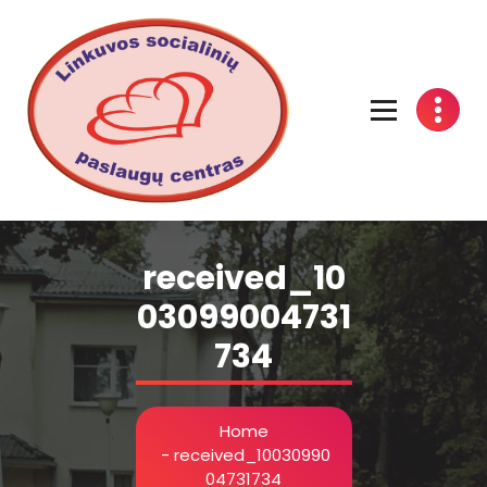
Linkuvos socialinių paslaugų centras
received_10
03099004731
734
Home
-
received_10030990
04731734