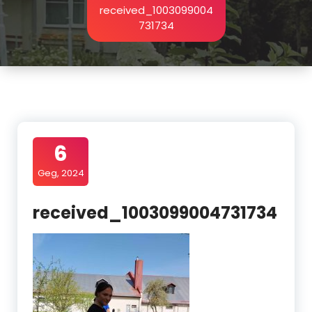
received_1003099004
731734
6
Geg, 2024
received_1003099004731734